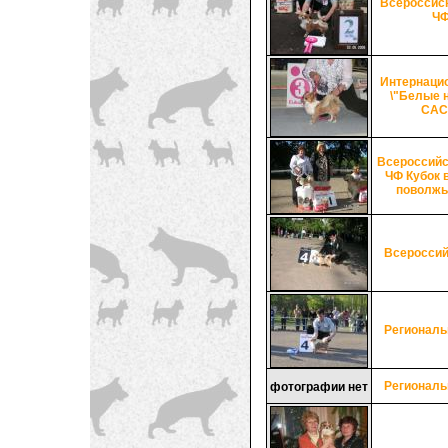
Всероссиск
Ч
Интернаци
\"Белые н
CAC
Всероссийс
ЧФ Кубок 
поволжь
Всероссий
Региональ
Региональ
фотографии нет