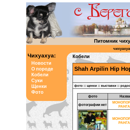
Питомник чиху
чихуахуа
Чихуахуа:
Кобели
Новости
Shah Arpilin Hip Ho
О породе
Кобели
Суки
Щенки
фото
::
щенки
::
выставки
::
родо
Фото
фото
Назва
МОНОПО
фотографии нет
РАНГА
МОНОПО
РАНГА